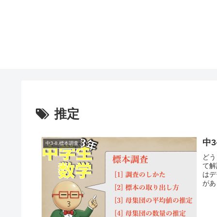
推定
中3
中3-8.標本調査
どう
て解
はデ
があ