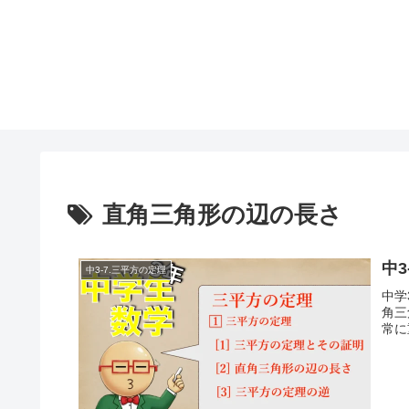
直角三角形の辺の長さ
中3
中3-7.三平方の定理
中学
角三
常に