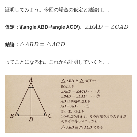
証明してみよう。今回の場合の仮定と結論は。。
∠
B
A
D
=
∠
C
A
D
仮定：\(
\angle ABD=\angle ACD
\)、
△
A
B
D
≡
△
A
C
D
結論：
ってことになるね。これから証明していくと。。