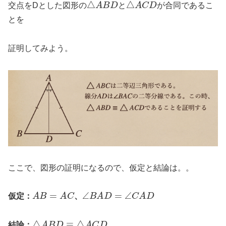
交点をDとした図形の
と
が合同であるこ
とを
証明してみよう。
ここで、図形の証明になるので、仮定と結論は。。
A
B
=
A
C
∠
B
A
D
=
∠
C
A
D
仮定：
、
△
A
B
D
≡
△
A
C
D
結論：