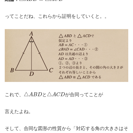
ってことだね、これらから証明をしていくと。。
△
A
B
D
△
A
C
D
これで、
と
が合同ってことが
言えたよね。
そして、合同な図形の性質から「対応する角の大きさはそ