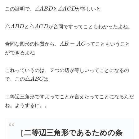
∠
A
B
D
∠
A
C
D
この証明で、
と
が等しいと
△
A
B
D
△
A
C
D
と
が合同ですってこともわかったよね。
A
B
=
A
C
合同な図形の性質から、
ってこともいうこと
ができるよね
これっていうのは、２つの辺が等しいってことになるの
△
A
B
C
で、この
は
二等辺三角形ですよってことが言えたってことになるんだ
ね。ようするに。。
［二等辺三角形であるための条