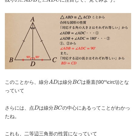
A
D
B
C
このことから、線分
は線分
は垂直(\90^\circ\))とな
っていて
D
B
C
さらには、点
は線分
の中心にあるってことがわかっ
たね。
これも、二等辺三角形の性質になっていて