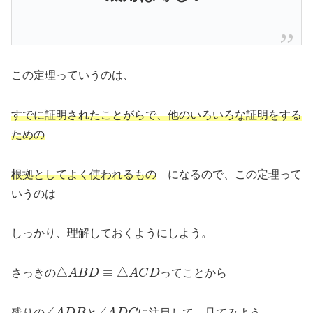
この定理っていうのは、
すでに証明されたことがらで、他のいろいろな証明をする
ための
根拠としてよく使われるもの
になるので、この定理って
いうのは
しっかり、理解しておくようにしよう。
△
A
B
D
≡
△
A
C
D
さっきの
ってことから
∠
A
D
B
∠
A
D
C
残りの
と
に注目して、見てみよう。