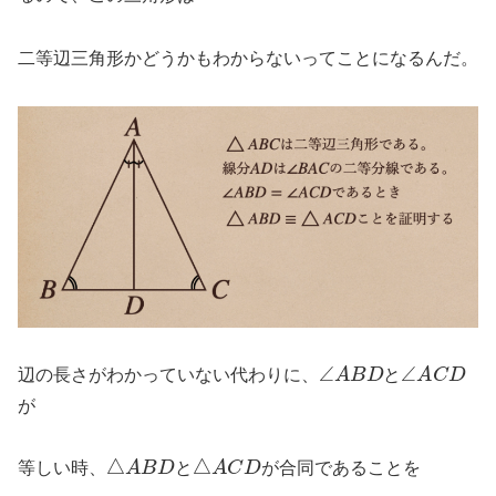
二等辺三角形かどうかもわからないってことになるんだ。
∠
A
B
D
∠
A
C
D
辺の長さがわかっていない代わりに、
と
が
△
A
B
D
△
A
C
D
等しい時、
と
が合同であることを